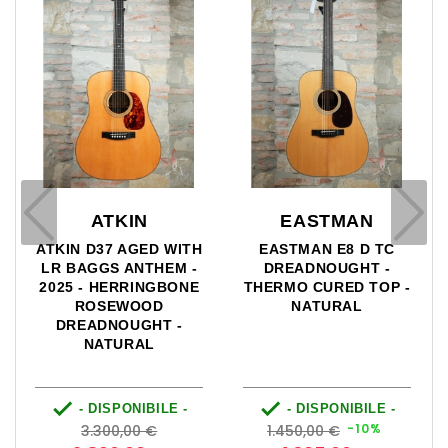
ATKIN
EASTMAN
ATKIN D37 AGED WITH
EASTMAN E8 D TC
LR BAGGS ANTHEM -
DREADNOUGHT -
2025 - HERRINGBONE
THERMO CURED TOP -
ROSEWOOD
NATURAL
DREADNOUGHT -
NATURAL


- DISPONIBILE -
- DISPONIBILE -
Prezzo
Prezzo
Prezzo
Prezzo
-10%
3.300,00 €
1.450,00 €
base
base