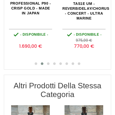
PROFESSIONAL P90 -
TAS1E UM -
CRISP GOLD - MADE
REVERB/DELAY/CHORUS
IN JAPAN
- CONCERT - ULTRA
MARINE


- DISPONIBILE -
- DISPONIBILE -
Prezzo
Prezzo
Prezzo
0
975,00 €
base
1.690,00 €
770,00 €
Altri Prodotti Della Stessa
Categoria