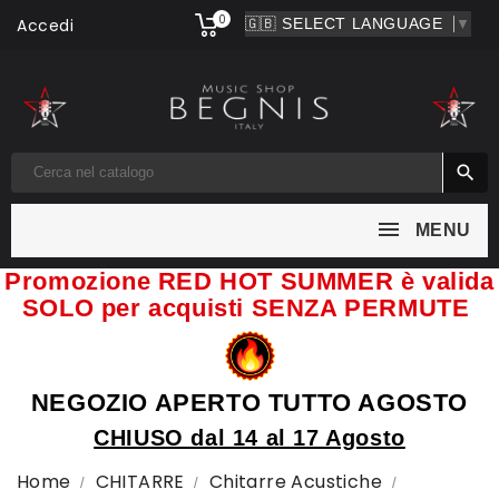
0
Accedi
▼

MENU
Promozione RED HOT SUMMER è valida
SOLO per acquisti SENZA PERMUTE
NEGOZIO APERTO TUTTO AGOSTO
CHIUSO dal 14 al 17 Agosto
Home
CHITARRE
Chitarre Acustiche