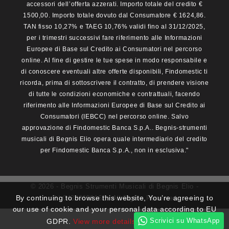
accessori dell’offerta azzerati. Importo totale del credito €
1500,00. Importo totale dovuto dal Consumatore € 1624,86.
TAN fisso 10,27% e TAEG 10,76% validi fino al 31/12/2025,
per i trimestri successivi fare riferimento alle Informazioni
Europee di Base sul Credito ai Consumatori nel percorso
online. Al fine di gestire le tue spese in modo responsabile e
di conoscere eventuali altre offerte disponibili, Findomestic ti
ricorda, prima di sottoscrivere il contratto, di prendere visione
di tutte le condizioni economiche e contrattuali, facendo
riferimento alle Informazioni Europee di Base sul Credito ai
Consumatori (IEBCC) nel percorso online. Salvo
approvazione di Findomestic Banca S.p.A.. Begnis-strumenti
musicali di Begnis Elio opera quale intermediario del credito
per Findomestic Banca S.p.A., non in esclusiva."
© 2026 - Begnis Strumenti Musicali di Begnis Elio -
By continuing to browse this website, You’re agreeing to
P.I.04339650162 - All Rights Reserved
our use of cookie and your personal data according to EU
Scrivici su WhatsApp
GDPR.
View more details
I ACCEPT