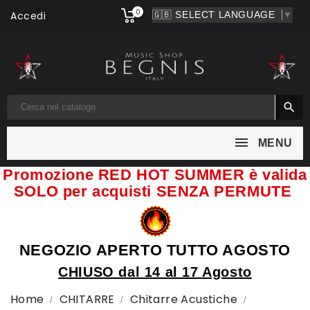
0
Accedi
▼

MENU
Promozione RED HOT SUMMER è valida
SOLO per acquisti SENZA PERMUTE
NEGOZIO APERTO TUTTO AGOSTO
CHIUSO dal 14 al 17 Agosto
Home
CHITARRE
Chitarre Acustiche