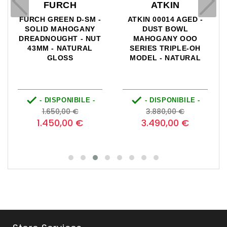
FURCH
ATKIN
FURCH GREEN D-SM -
ATKIN 00014 AGED -
SOLID MAHOGANY
DUST BOWL
DREADNOUGHT - NUT
MAHOGANY OOO
43MM - NATURAL
SERIES TRIPLE-OH
GLOSS
MODEL - NATURAL


- DISPONIBILE -
- DISPONIBILE -
o
Prezzo
Prezzo
Prezzo
Prezzo
1.650,00 €
3.880,00 €
base
base
1.450,00 €
3.490,00 €