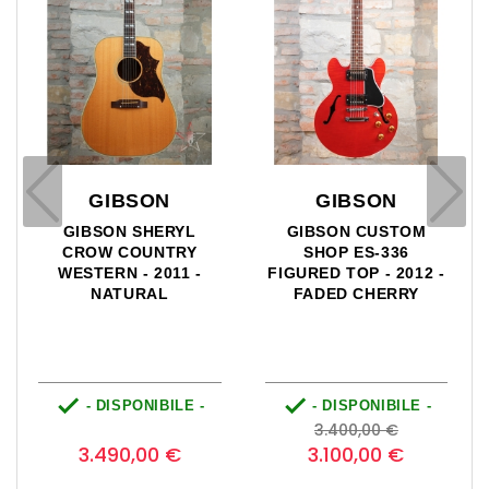
GIBSON
GIBSON
GIBSON SHERYL
GIBSON CUSTOM
CROW COUNTRY
SHOP ES-336
WESTERN - 2011 -
FIGURED TOP - 2012 -
NATURAL
FADED CHERRY


- DISPONIBILE -
- DISPONIBILE -
o
Prezzo
Prezzo
Prezzo
0
3.400,00 €
base
3.490,00 €
3.100,00 €