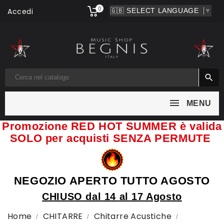
0
Accedi
▼

MENU
Promozione RED HOT SUMMER è valida
SOLO per acquisti SENZA PERMUTE
NEGOZIO APERTO TUTTO AGOSTO
CHIUSO dal 14 al 17 Agosto
Home
CHITARRE
Chitarre Acustiche