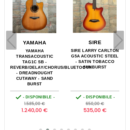
SIRE
YAMAHA
SIRE LARRY CARLTON
YAMAHA
G5A ACOUSTIC STEEL
TRANSACOUSTIC
- SATIN TOBACCO
TAG1C SB -
SUNBURST
REVERB/DELAY/CHORUS/BLUETOOTH
- DREADNOUGHT
CUTAWAY - SAND
BURST


- DISPONIBILE -
- DISPONIBILE -
Prezzo
Prezzo
Prezzo
Prezzo
1.585,00 €
650,00 €
base
base
1.240,00 €
535,00 €