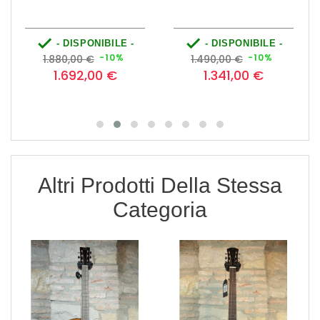


- DISPONIBILE -
- DISPONIBILE -
zzo
Prezzo
Prezzo
Prezzo
Prezzo
-10%
-10%
1.880,00 €
1.490,00 €
base
base
1.692,00 €
1.341,00 €
Altri Prodotti Della Stessa
Categoria