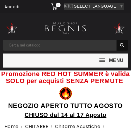
0
Accedi
▼

MENU
Promozione RED HOT SUMMER è valida
SOLO per acquisti SENZA PERMUTE
NEGOZIO APERTO TUTTO AGOSTO
CHIUSO dal 14 al 17 Agosto
Home
CHITARRE
Chitarre Acustiche