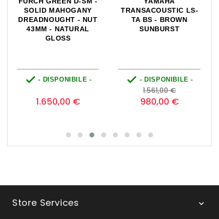
FURCH GREEN D-SM -
YAMAHA
SOLID MAHOGANY
TRANSACOUSTIC LS-
DREADNOUGHT - NUT
TA BS - BROWN
43MM - NATURAL
SUNBURST
GLOSS


- DISPONIBILE -
- DISPONIBILE -
Prezzo
Prezzo
Prezzo
0
1.561,00 €
base
1.650,00 €
980,00 €
Store Services
