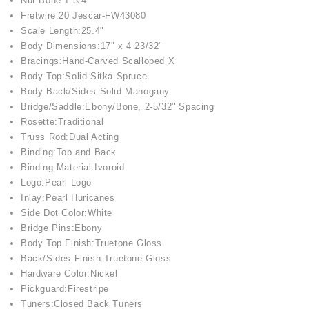
Nut:Bone 1 3/4"
Fretwire:20 Jescar-FW43080
Scale Length:25.4"
Body Dimensions:17" x 4 23/32"
Bracings:Hand-Carved Scalloped X
Body Top:Solid Sitka Spruce
Body Back/Sides:Solid Mahogany
Bridge/Saddle:Ebony/Bone, 2-5/32" Spacing
Rosette:Traditional
Truss Rod:Dual Acting
Binding:Top and Back
Binding Material:Ivoroid
Logo:Pearl Logo
Inlay:Pearl Huricanes
Side Dot Color:White
Bridge Pins:Ebony
Body Top Finish:Truetone Gloss
Back/Sides Finish:Truetone Gloss
Hardware Color:Nickel
Pickguard:Firestripe
Tuners:Closed Back Tuners