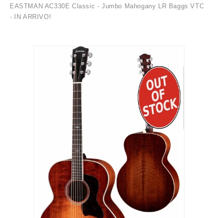
EASTMAN AC330E Classic - Jumbo Mahogany LR Baggs VTC
- IN ARRIVO!