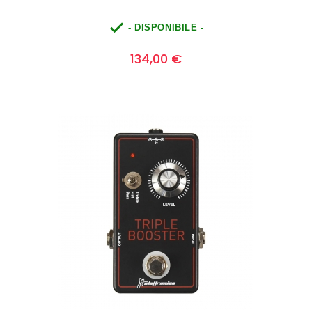

- DISPONIBILE -
Prezzo
0
134,00 €