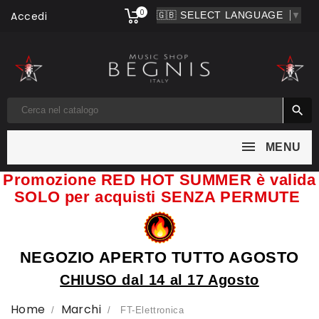
0
Accedi
▼

MENU
Promozione RED HOT SUMMER è valida
SOLO per acquisti SENZA PERMUTE
NEGOZIO APERTO TUTTO AGOSTO
CHIUSO dal 14 al 17 Agosto
Home
Marchi
FT-Elettronica