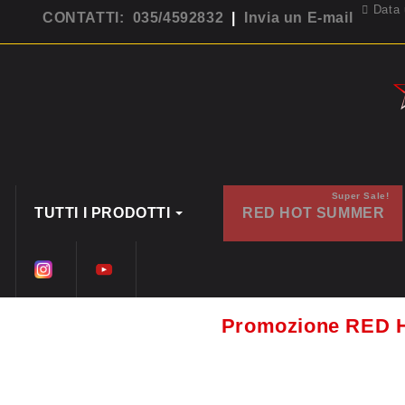
Data 
CONTATTI: 035/4592832
|
Invia un E-mail
Super Sale!
TUTTI I PRODOTTI
RED HOT SUMMER
Promozione RED 