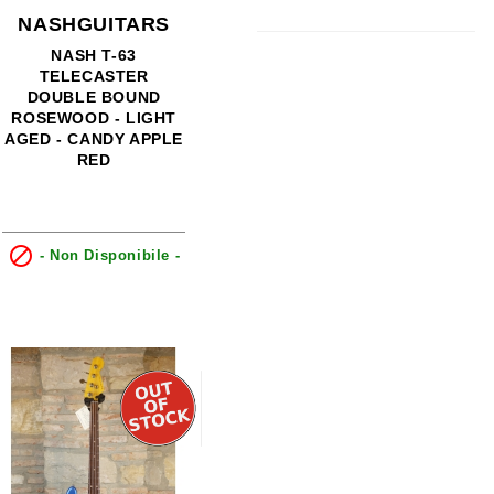
NASHGUITARS
NASH T-63
TELECASTER
DOUBLE BOUND
ROSEWOOD - LIGHT
AGED - CANDY APPLE
RED

- Non Disponibile -
0
0
0