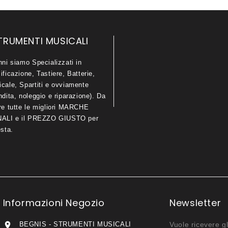
TRUMENTI MUSICALI
nni siamo Specializzati in
ificazione, Tastiere, Batterie,
icale, Spartiti e ovviamente
ndita, noleggio e riparazione). Da
are tutte le migliori MARCHE
LI e il PREZZO GIUSTO per
esta.
Informazioni Negozio
Newsletter

BEGNIS - STRUMENTI MUSICALI
Vuole ricevere gl