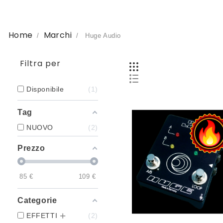
Home
Marchi
Huge Audio
Filtra per
Disponibile
1
Tag
NUOVO
2
Prezzo
85
€
109
€
Categorie
EFFETTI
2