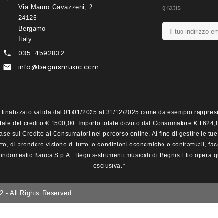
Via Mauro Gavazzeni, 2
gratis.
24125
Bergamo
Italy
035-4592832

info@begnismusic.com

ito finalizzato valida dal 01/01/2025 al 31/12/2025 come da esempio rappr
o totale del credito € 1500,00. Importo totale dovuto dal Consumatore € 1624
Base sul Credito ai Consumatori nel percorso online. Al fine di gestire le t
ratto, di prendere visione di tutte le condizioni economiche e contrattuali, 
ndomestic Banca S.p.A.. Begnis-strumenti musicali di Begnis Elio opera qu
esclusiva."
2 - All Rights Reserved