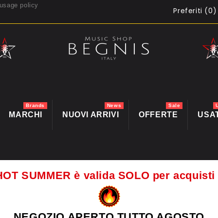
usage policy
Preferiti (
0
)
Brands
News
Sale
MARCHI
NUOVI ARRIVI
OFFERTE
USA
HOT SUMMER è valida SOLO per acquis
NEGOZIO APERTO TUTTO AGOSTO