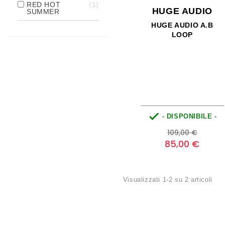
RED HOT
1
HUGE AUDIO
SUMMER
HUGE AUDIO A.B
LOOP

- DISPONIBILE -
Prezzo
Prezzo
109,00 €
base
85,00 €
Visualizzati 1-2 su 2 articoli