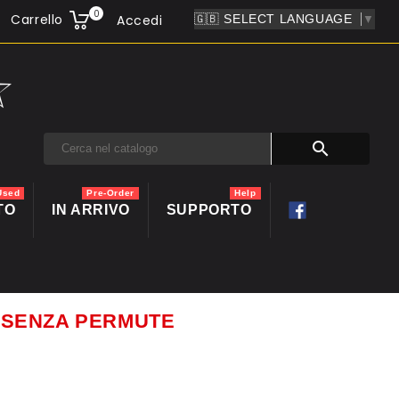
0
Carrello
Accedi
▼

Used
Pre-Order
Help
TO
IN ARRIVO
SUPPORTO
ti SENZA PERMUTE