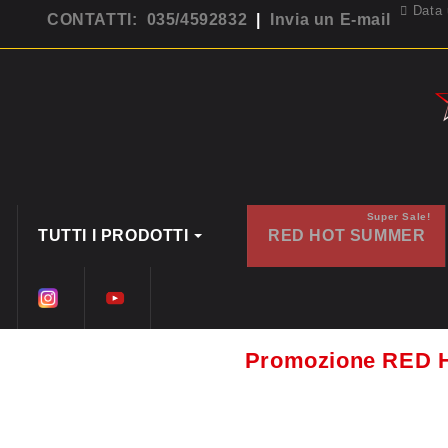
Data 
CONTATTI: 035/4592832
|
Invia un E-mail
Super Sale!
TUTTI I PRODOTTI
RED HOT SUMMER
Promozione RED 