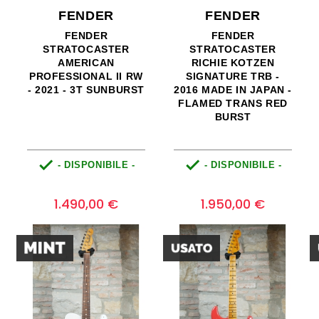
FENDER
FENDER
FENDER
FENDER
STRATOCASTER
STRATOCASTER
AMERICAN
RICHIE KOTZEN
PROFESSIONAL II RW
SIGNATURE TRB -
- 2021 - 3T SUNBURST
2016 MADE IN JAPAN -
FLAMED TRANS RED
BURST


- DISPONIBILE -
- DISPONIBILE -
o
Prezzo
Prezzo
0
0
1.490,00 €
1.950,00 €