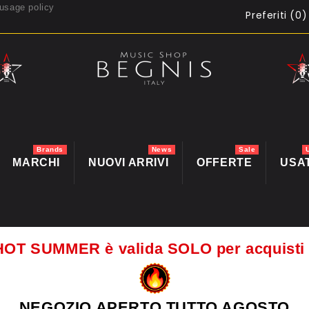
usage policy
Preferiti (
0
)
Brands
News
Sale
MARCHI
NUOVI ARRIVI
OFFERTE
USA
HOT SUMMER è valida SOLO per acquis
NEGOZIO APERTO TUTTO AGOSTO