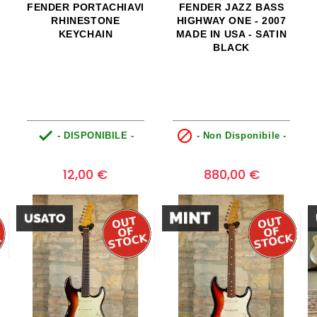
FENDER PORTACHIAVI
FENDER JAZZ BASS
RHINESTONE
HIGHWAY ONE - 2007
KEYCHAIN
MADE IN USA - SATIN
BLACK


- DISPONIBILE -
- Non Disponibile -
Prezzo
Prezzo
0
0
12,00 €
880,00 €