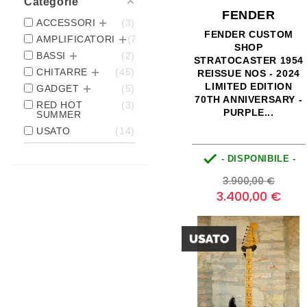
Categorie
FENDER
ACCESSORI
3
FENDER CUSTOM
AMPLIFICATORI
7
SHOP
BASSI
2
STRATOCASTER 1954
CHITARRE
45
REISSUE NOS - 2024
LIMITED EDITION
GADGET
5
70TH ANNIVERSARY -
RED HOT
3
PURPLE...
SUMMER
USATO
14

- DISPONIBILE -
Prezzo
Prezz
3.900,00 €
base
3.400,00 €