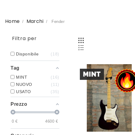
Home
Marchi
Fender
Filtra per
Disponibile
18
Tag
MINT
16
NUOVO
11
USATO
35
Prezzo
0
€
4600
€