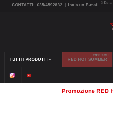
Data 
CONTATTI: 035/4592832
|
Invia un E-mail
Super Sale!
TUTTI I PRODOTTI
RED HOT SUMMER
Promozione RED 