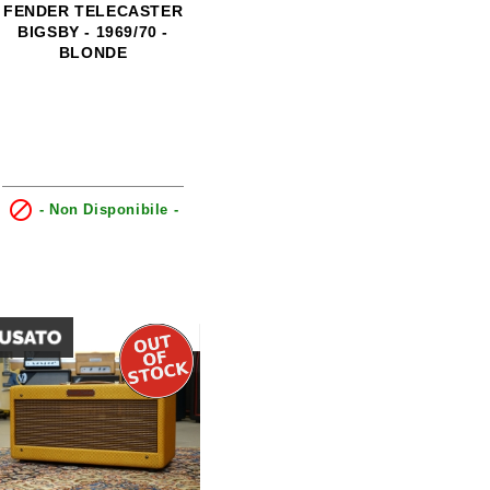
FENDER TELECASTER
BIGSBY - 1969/70 -
BLONDE

- Non Disponibile -
0
0
0