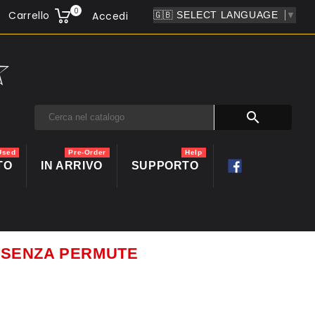
0
Carrello
Accedi
▼

Used
Pre-Order
Help
TO
IN ARRIVO
SUPPORTO
ti SENZA PERMUTE