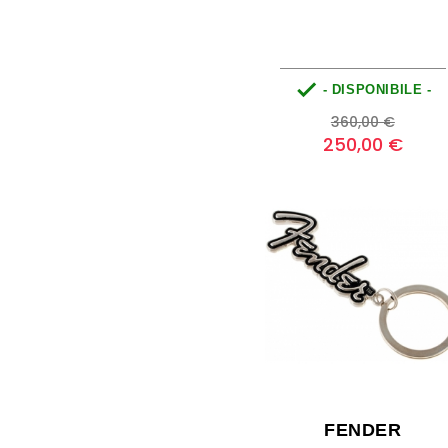

- DISPONIBILE -
Prezzo
Prezzo
360,00 €
base
250,00 €
FENDER