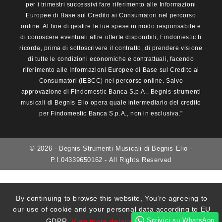
per i trimestri successivi fare riferimento alle Informazioni
Europee di Base sul Credito ai Consumatori nel percorso
online. Al fine di gestire le tue spese in modo responsabile e
di conoscere eventuali altre offerte disponibili, Findomestic ti
ricorda, prima di sottoscrivere il contratto, di prendere visione
di tutte le condizioni economiche e contrattuali, facendo
riferimento alle Informazioni Europee di Base sul Credito ai
Consumatori (IEBCC) nel percorso online. Salvo
approvazione di Findomestic Banca S.p.A.. Begnis-strumenti
musicali di Begnis Elio opera quale intermediario del credito
per Findomestic Banca S.p.A., non in esclusiva."
© 2026 - Begnis Strumenti Musicali di Begnis Elio -
P.I.04339650162 - All Rights Reserved
By continuing to browse this website, You’re agreeing to
our use of cookie and your personal data according to EU
Scrivici su WhatsApp
GDPR.
View more details
I ACCEPT