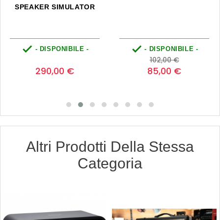
SPEAKER SIMULATOR


- DISPONIBILE -
- DISPONIBILE -
Prezzo
Prezzo
Prezzo
0
102,00 €
base
290,00 €
85,00 €
Altri Prodotti Della Stessa
Categoria