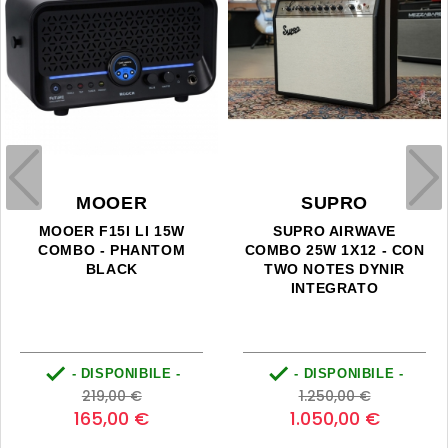
MOOER
SUPRO
MOOER F15I LI 15W
SUPRO AIRWAVE
COMBO - PHANTOM
COMBO 25W 1X12 - CON
BLACK
TWO NOTES DYNIR
INTEGRATO


- DISPONIBILE -
- DISPONIBILE -
Prezzo
Prezzo
Prezzo
Prezzo
219,00 €
1.250,00 €
base
base
165,00 €
1.050,00 €