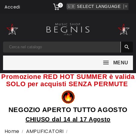
0
Accedi
▼

MENU
Promozione RED HOT SUMMER è valida
SOLO per acquisti SENZA PERMUTE
NEGOZIO APERTO TUTTO AGOSTO
CHIUSO dal 14 al 17 Agosto
Home
AMPLIFICATORI