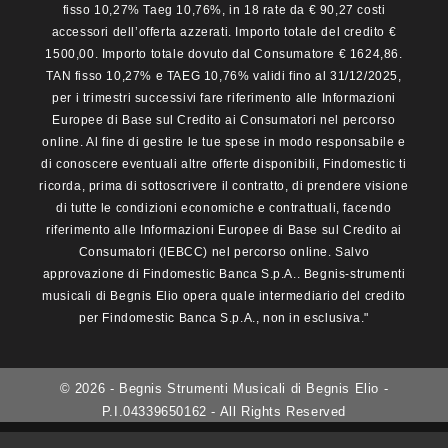
fisso 10,27% Taeg 10,76%, in 18 rate da € 90,27 costi
accessori dell’offerta azzerati. Importo totale del credito €
1500,00. Importo totale dovuto dal Consumatore € 1624,86.
TAN fisso 10,27% e TAEG 10,76% validi fino al 31/12/2025,
per i trimestri successivi fare riferimento alle Informazioni
Europee di Base sul Credito ai Consumatori nel percorso
online. Al fine di gestire le tue spese in modo responsabile e
di conoscere eventuali altre offerte disponibili, Findomestic ti
ricorda, prima di sottoscrivere il contratto, di prendere visione
di tutte le condizioni economiche e contrattuali, facendo
riferimento alle Informazioni Europee di Base sul Credito ai
Consumatori (IEBCC) nel percorso online. Salvo
approvazione di Findomestic Banca S.p.A.. Begnis-strumenti
musicali di Begnis Elio opera quale intermediario del credito
per Findomestic Banca S.p.A., non in esclusiva."
© 2026 - Begnis Strumenti Musicali di Begnis Elio -
P.I.04339650162 - All Rights Reserved