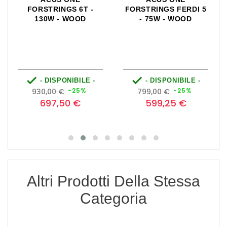
FORSTRINGS 6T -
FORSTRINGS FERDI 5
130W - WOOD
- 75W - WOOD


- DISPONIBILE -
- DISPONIBILE -
Prezzo
Prezzo
Prezzo
Prezzo
-25%
-25%
930,00 €
799,00 €
base
base
697,50 €
599,25 €
Altri Prodotti Della Stessa
Categoria