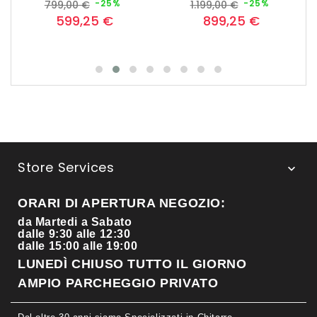
Prezzo
Prezzo
Prezzo
Prezzo
-25%
-25%
799,00 €
1.199,00 €
base
base
599,25 €
899,25 €
Store Services

ORARI DI APERTURA NEGOZIO:
da Martedi a Sabato
dalle 9:30 alle 12:30
dalle 15:00 alle 19:00
LUNEDÌ CHIUSO TUTTO IL GIORNO
AMPIO PARCHEGGIO PRIVATO