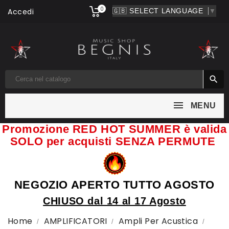
0
Accedi
▼

MENU
Promozione RED HOT SUMMER è valida
SOLO per acquisti SENZA PERMUTE
NEGOZIO APERTO TUTTO AGOSTO
CHIUSO dal 14 al 17 Agosto
Home
AMPLIFICATORI
Ampli Per Acustica